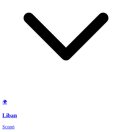
🌍
Liban
Scopri