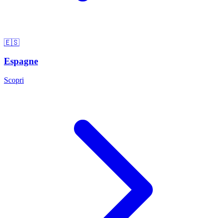
🇪🇸
Espagne
Scopri