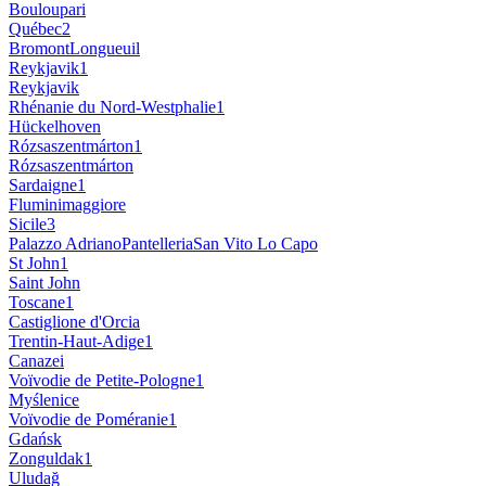
Bouloupari
Québec
2
Bromont
Longueuil
Reykjavik
1
Reykjavik
Rhénanie du Nord-Westphalie
1
Hückelhoven
Rózsaszentmárton
1
Rózsaszentmárton
Sardaigne
1
Fluminimaggiore
Sicile
3
Palazzo Adriano
Pantelleria
San Vito Lo Capo
St John
1
Saint John
Toscane
1
Castiglione d'Orcia
Trentin-Haut-Adige
1
Canazei
Voïvodie de Petite-Pologne
1
Myślenice
Voïvodie de Poméranie
1
Gdańsk
Zonguldak
1
Uludağ