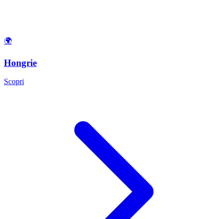
🌍
Hongrie
Scopri