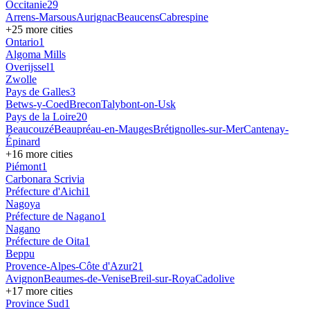
Occitanie
29
Arrens-Marsous
Aurignac
Beaucens
Cabrespine
+
25
more cities
Ontario
1
Algoma Mills
Overijssel
1
Zwolle
Pays de Galles
3
Betws-y-Coed
Brecon
Talybont-on-Usk
Pays de la Loire
20
Beaucouzé
Beaupréau-en-Mauges
Brétignolles-sur-Mer
Cantenay-
Épinard
+
16
more cities
Piémont
1
Carbonara Scrivia
Préfecture d'Aichi
1
Nagoya
Préfecture de Nagano
1
Nagano
Préfecture de Oita
1
Beppu
Provence-Alpes-Côte d'Azur
21
Avignon
Beaumes-de-Venise
Breil-sur-Roya
Cadolive
+
17
more cities
Province Sud
1