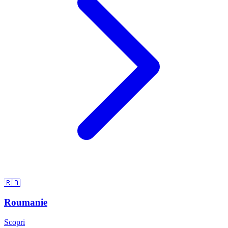
🇷🇴
Roumanie
Scopri