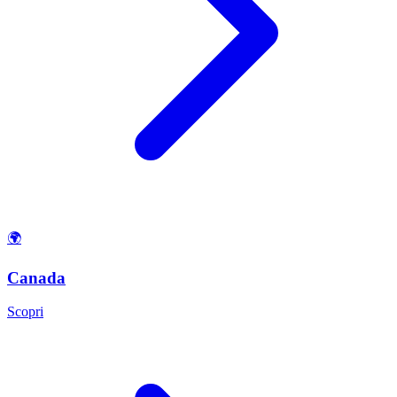
🌍
Canada
Scopri