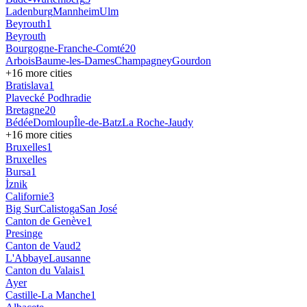
Ladenburg
Mannheim
Ulm
Beyrouth
1
Beyrouth
Bourgogne-Franche-Comté
20
Arbois
Baume-les-Dames
Champagney
Gourdon
+
16
more cities
Bratislava
1
Plavecké Podhradie
Bretagne
20
Bédée
Domloup
Île-de-Batz
La Roche-Jaudy
+
16
more cities
Bruxelles
1
Bruxelles
Bursa
1
İznik
Californie
3
Big Sur
Calistoga
San José
Canton de Genève
1
Presinge
Canton de Vaud
2
L'Abbaye
Lausanne
Canton du Valais
1
Ayer
Castille-La Manche
1