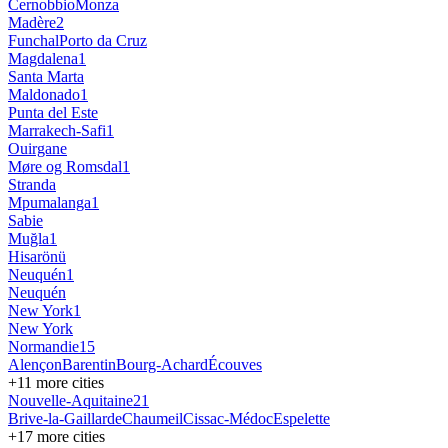
Cernobbio
Monza
Madère
2
Funchal
Porto da Cruz
Magdalena
1
Santa Marta
Maldonado
1
Punta del Este
Marrakech-Safi
1
Ouirgane
Møre og Romsdal
1
Stranda
Mpumalanga
1
Sabie
Muğla
1
Hisarönü
Neuquén
1
Neuquén
New York
1
New York
Normandie
15
Alençon
Barentin
Bourg-Achard
Écouves
+
11
more cities
Nouvelle-Aquitaine
21
Brive-la-Gaillarde
Chaumeil
Cissac-Médoc
Espelette
+
17
more cities