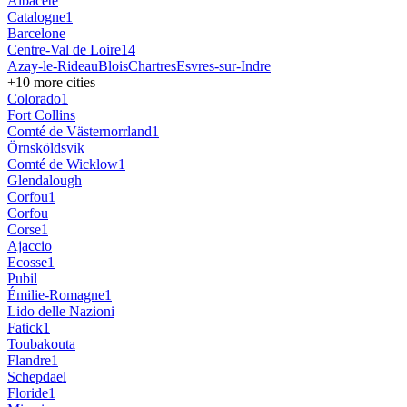
Albacete
Catalogne
1
Barcelone
Centre-Val de Loire
14
Azay-le-Rideau
Blois
Chartres
Esvres-sur-Indre
+
10
more cities
Colorado
1
Fort Collins
Comté de Västernorrland
1
Örnsköldsvik
Comté de Wicklow
1
Glendalough
Corfou
1
Corfou
Corse
1
Ajaccio
Ecosse
1
Pubil
Émilie-Romagne
1
Lido delle Nazioni
Fatick
1
Toubakouta
Flandre
1
Schepdael
Floride
1