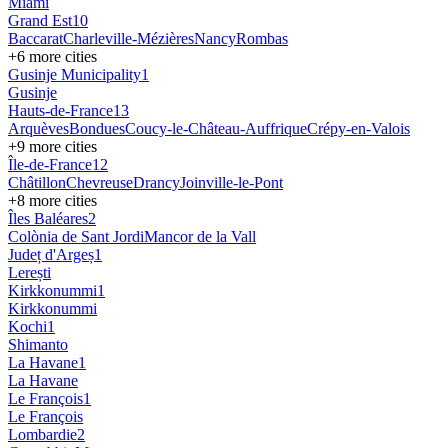
Miami
Grand Est
10
Baccarat
Charleville-Mézières
Nancy
Rombas
+
6
more cities
Gusinje Municipality
1
Gusinje
Hauts-de-France
13
Arquèves
Bondues
Coucy-le-Château-Auffrique
Crépy-en-Valois
+
9
more cities
Île-de-France
12
Châtillon
Chevreuse
Drancy
Joinville-le-Pont
+
8
more cities
Îles Baléares
2
Colònia de Sant Jordi
Mancor de la Vall
Județ d'Argeș
1
Lerești
Kirkkonummi
1
Kirkkonummi
Kochi
1
Shimanto
La Havane
1
La Havane
Le François
1
Le François
Lombardie
2