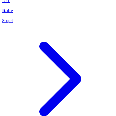
🇮🇹
Italie
Scopri