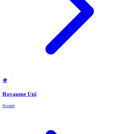
🌍
Royaume Uni
Scopri