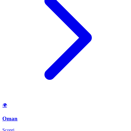
🌍
Oman
Scopri