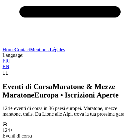
Home
Contact
Mentions Légales
Language:
FR
|
EN
🏃‍♂️
Eventi di Corsa
Maratone & Mezze
Maratone
Europa • Iscrizioni Aperte
124+ eventi di corsa in 36 paesi europei. Maratone, mezze
maratone, trails. Da Lione alle Alpi, trova la tua prossima gara.
🎯
124
+
Eventi di corsa