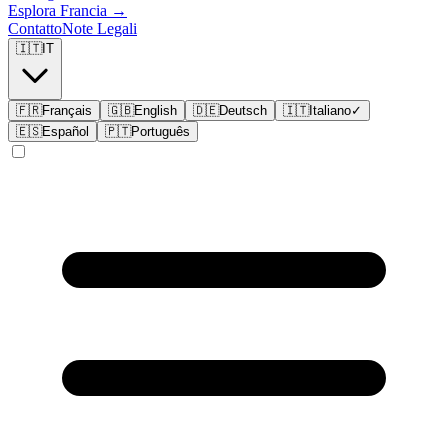
Esplora
Francia
→
Contatto
Note Legali
🇮🇹
IT
🇫🇷
Français
🇬🇧
English
🇩🇪
Deutsch
🇮🇹
Italiano
✓
🇪🇸
Español
🇵🇹
Português