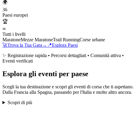
🌍
36
Paesi europei
🏆
∞
Tutti i livelli
Maratone
Mezze Maratone
Trail Running
Corse urbane
🚀
Trova la Tua Gara
→
📍
Esplora Paesi
✨ Registrazione rapida • Percorsi dettagliati • Comunità attiva •
Eventi verificati
Esplora gli eventi per paese
Scegli la tua destinazione e scopri gli eventi di corsa che ti aspettano.
Dalla Francia alla Spagna, passando per l'Italia e molto altro ancora.
Scopri di più