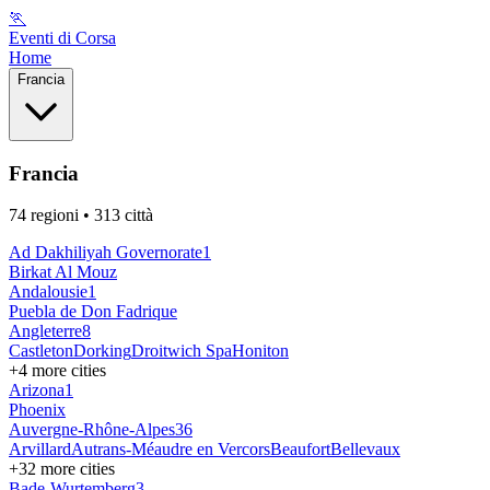
🏃
Eventi di Corsa
Home
Francia
Francia
74
regioni
• 313 città
Ad Dakhiliyah ‍Governorate
1
Birkat Al Mouz
Andalousie
1
Puebla de Don Fadrique
Angleterre
8
Castleton
Dorking
Droitwich Spa
Honiton
+
4
more cities
Arizona
1
Phoenix
Auvergne-Rhône-Alpes
36
Arvillard
Autrans-Méaudre en Vercors
Beaufort
Bellevaux
+
32
more cities
Bade-Wurtemberg
3