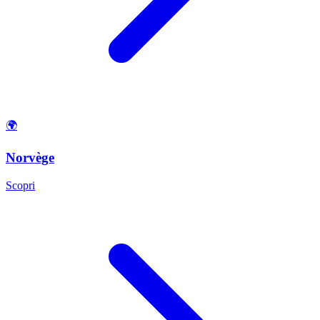
🌍
Norvège
Scopri