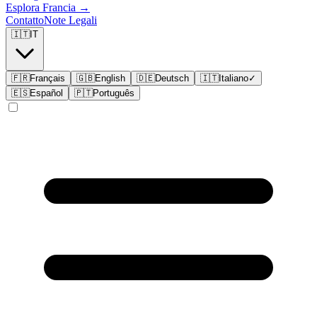
Esplora
Francia
→
Contatto
Note Legali
🇮🇹
IT
🇫🇷
Français
🇬🇧
English
🇩🇪
Deutsch
🇮🇹
Italiano
✓
🇪🇸
Español
🇵🇹
Português