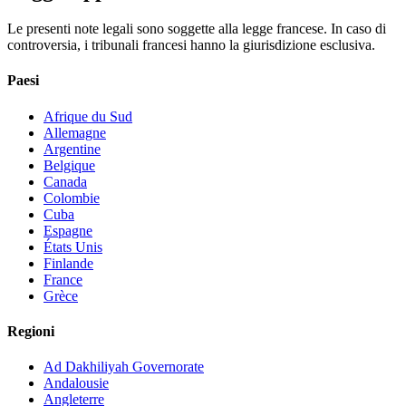
Le presenti note legali sono soggette alla legge francese. In caso di
controversia, i tribunali francesi hanno la giurisdizione esclusiva.
Paesi
Afrique du Sud
Allemagne
Argentine
Belgique
Canada
Colombie
Cuba
Espagne
États Unis
Finlande
France
Grèce
Regioni
Ad Dakhiliyah ‍Governorate
Andalousie
Angleterre