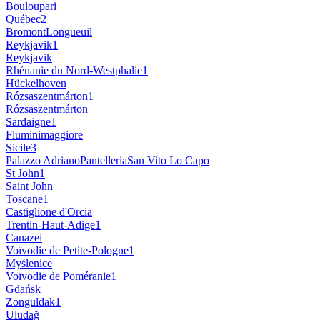
Bouloupari
Québec
2
Bromont
Longueuil
Reykjavik
1
Reykjavik
Rhénanie du Nord-Westphalie
1
Hückelhoven
Rózsaszentmárton
1
Rózsaszentmárton
Sardaigne
1
Fluminimaggiore
Sicile
3
Palazzo Adriano
Pantelleria
San Vito Lo Capo
St John
1
Saint John
Toscane
1
Castiglione d'Orcia
Trentin-Haut-Adige
1
Canazei
Voïvodie de Petite-Pologne
1
Myślenice
Voïvodie de Poméranie
1
Gdańsk
Zonguldak
1
Uludağ