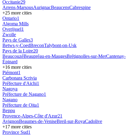
Occitanie
29
Arrens-Marsous
Aurignac
Beaucens
Cabrespine
+
25
more cities
Ontario
1
Algoma Mills
Overijssel
1
Zwolle
Pays de Galles
3
Betws-y-Coed
Brecon
Talybont-on-Usk
Pays de la Loire
20
Beaucouzé
Beaupréau-en-Mauges
Brétignolles-sur-Mer
Cantenay-
Épinard
+
16
more cities
Piémont
1
Carbonara Scrivia
Préfecture d'Aichi
1
Nagoya
Préfecture de Nagano
1
Nagano
Préfecture de Oita
1
Beppu
Provence-Alpes-Côte d'Azur
21
Avignon
Beaumes-de-Venise
Breil-sur-Roya
Cadolive
+
17
more cities
Province Sud
1