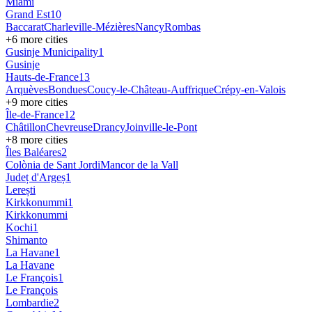
Miami
Grand Est
10
Baccarat
Charleville-Mézières
Nancy
Rombas
+
6
more cities
Gusinje Municipality
1
Gusinje
Hauts-de-France
13
Arquèves
Bondues
Coucy-le-Château-Auffrique
Crépy-en-Valois
+
9
more cities
Île-de-France
12
Châtillon
Chevreuse
Drancy
Joinville-le-Pont
+
8
more cities
Îles Baléares
2
Colònia de Sant Jordi
Mancor de la Vall
Județ d'Argeș
1
Lerești
Kirkkonummi
1
Kirkkonummi
Kochi
1
Shimanto
La Havane
1
La Havane
Le François
1
Le François
Lombardie
2