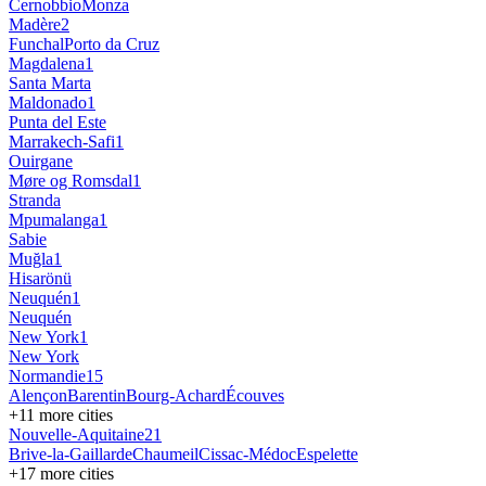
Cernobbio
Monza
Madère
2
Funchal
Porto da Cruz
Magdalena
1
Santa Marta
Maldonado
1
Punta del Este
Marrakech-Safi
1
Ouirgane
Møre og Romsdal
1
Stranda
Mpumalanga
1
Sabie
Muğla
1
Hisarönü
Neuquén
1
Neuquén
New York
1
New York
Normandie
15
Alençon
Barentin
Bourg-Achard
Écouves
+
11
more cities
Nouvelle-Aquitaine
21
Brive-la-Gaillarde
Chaumeil
Cissac-Médoc
Espelette
+
17
more cities