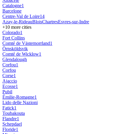
Albacete
Catalogne
1
Barcelone
Centre-Val de Loire
14
Azay-le-Rideau
Blois
Chartres
Esvres-sur-Indre
+
10
more cities
Colorado
1
Fort Collins
Comté de Västernorrland
1
Örnsköldsvik
Comté de Wicklow
1
Glendalough
Corfou
1
Corfou
Corse
1
Ajaccio
Ecosse
1
Pubil
Émilie-Romagne
1
Lido delle Nazioni
Fatick
1
Toubakouta
Flandre
1
Schepdael
Floride
1