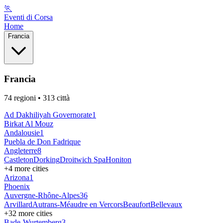
🏃
Eventi di Corsa
Home
Francia
Francia
74
regioni
• 313 città
Ad Dakhiliyah ‍Governorate
1
Birkat Al Mouz
Andalousie
1
Puebla de Don Fadrique
Angleterre
8
Castleton
Dorking
Droitwich Spa
Honiton
+
4
more cities
Arizona
1
Phoenix
Auvergne-Rhône-Alpes
36
Arvillard
Autrans-Méaudre en Vercors
Beaufort
Bellevaux
+
32
more cities
Bade-Wurtemberg
3