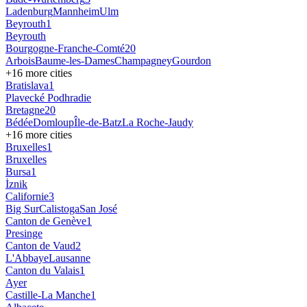
Ladenburg
Mannheim
Ulm
Beyrouth
1
Beyrouth
Bourgogne-Franche-Comté
20
Arbois
Baume-les-Dames
Champagney
Gourdon
+
16
more cities
Bratislava
1
Plavecké Podhradie
Bretagne
20
Bédée
Domloup
Île-de-Batz
La Roche-Jaudy
+
16
more cities
Bruxelles
1
Bruxelles
Bursa
1
İznik
Californie
3
Big Sur
Calistoga
San José
Canton de Genève
1
Presinge
Canton de Vaud
2
L'Abbaye
Lausanne
Canton du Valais
1
Ayer
Castille-La Manche
1