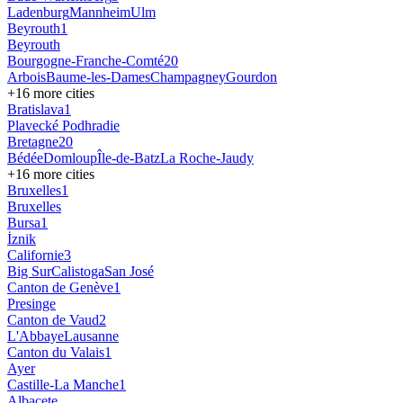
Ladenburg
Mannheim
Ulm
Beyrouth
1
Beyrouth
Bourgogne-Franche-Comté
20
Arbois
Baume-les-Dames
Champagney
Gourdon
+
16
more cities
Bratislava
1
Plavecké Podhradie
Bretagne
20
Bédée
Domloup
Île-de-Batz
La Roche-Jaudy
+
16
more cities
Bruxelles
1
Bruxelles
Bursa
1
İznik
Californie
3
Big Sur
Calistoga
San José
Canton de Genève
1
Presinge
Canton de Vaud
2
L'Abbaye
Lausanne
Canton du Valais
1
Ayer
Castille-La Manche
1
Albacete