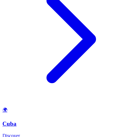
🌍
Cuba
Discover