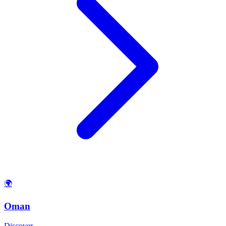
🌍
Oman
Discover