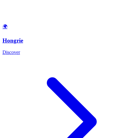
🌍
Hongrie
Discover