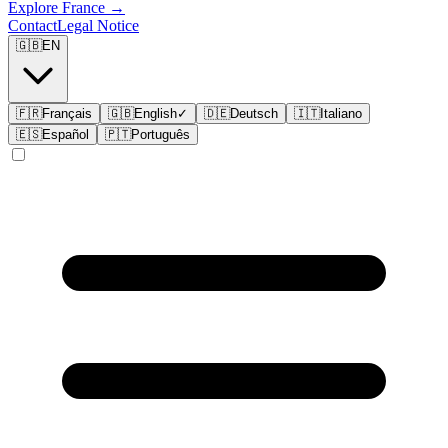
Explore
France
→
Contact
Legal Notice
🇬🇧
EN
🇫🇷
Français
🇬🇧
English
✓
🇩🇪
Deutsch
🇮🇹
Italiano
🇪🇸
Español
🇵🇹
Português