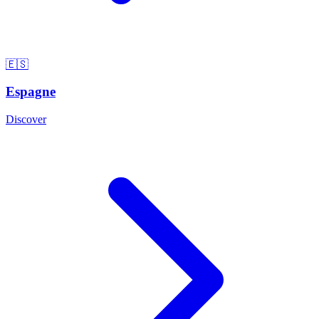
🇪🇸
Espagne
Discover