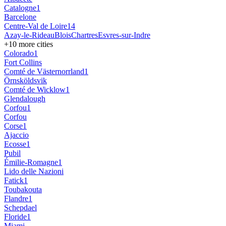
Catalogne
1
Barcelone
Centre-Val de Loire
14
Azay-le-Rideau
Blois
Chartres
Esvres-sur-Indre
+
10
more cities
Colorado
1
Fort Collins
Comté de Västernorrland
1
Örnsköldsvik
Comté de Wicklow
1
Glendalough
Corfou
1
Corfou
Corse
1
Ajaccio
Ecosse
1
Pubil
Émilie-Romagne
1
Lido delle Nazioni
Fatick
1
Toubakouta
Flandre
1
Schepdael
Floride
1
Miami