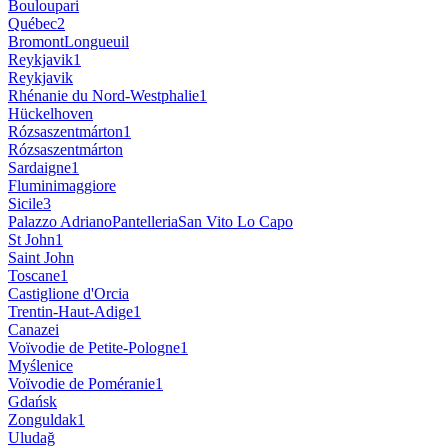
Bouloupari
Québec
2
Bromont
Longueuil
Reykjavik
1
Reykjavik
Rhénanie du Nord-Westphalie
1
Hückelhoven
Rózsaszentmárton
1
Rózsaszentmárton
Sardaigne
1
Fluminimaggiore
Sicile
3
Palazzo Adriano
Pantelleria
San Vito Lo Capo
St John
1
Saint John
Toscane
1
Castiglione d'Orcia
Trentin-Haut-Adige
1
Canazei
Voïvodie de Petite-Pologne
1
Myślenice
Voïvodie de Poméranie
1
Gdańsk
Zonguldak
1
Uludağ