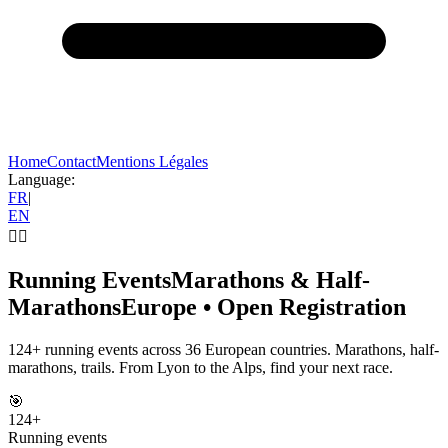
Home
Contact
Mentions Légales
Language:
FR
|
EN
🏃‍♂️
Running Events
Marathons & Half-
Marathons
Europe • Open Registration
124+ running events across 36 European countries. Marathons, half-
marathons, trails. From Lyon to the Alps, find your next race.
🎯
124
+
Running events