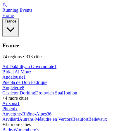
🏃
Running Events
Home
France
France
74
regions
• 313 cities
Ad Dakhiliyah ‍Governorate
1
Birkat Al Mouz
Andalousie
1
Puebla de Don Fadrique
Angleterre
8
Castleton
Dorking
Droitwich Spa
Honiton
+
4
more cities
Arizona
1
Phoenix
Auvergne-Rhône-Alpes
36
Arvillard
Autrans-Méaudre en Vercors
Beaufort
Bellevaux
+
32
more cities
Bade-Wurtemberg
3