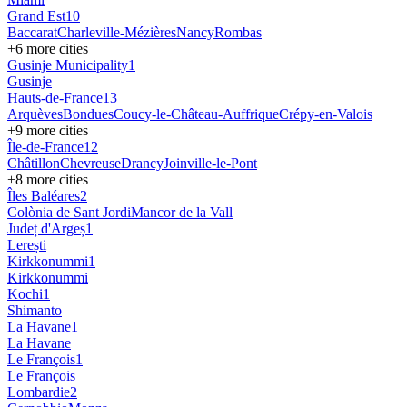
Grand Est
10
Baccarat
Charleville-Mézières
Nancy
Rombas
+
6
more cities
Gusinje Municipality
1
Gusinje
Hauts-de-France
13
Arquèves
Bondues
Coucy-le-Château-Auffrique
Crépy-en-Valois
+
9
more cities
Île-de-France
12
Châtillon
Chevreuse
Drancy
Joinville-le-Pont
+
8
more cities
Îles Baléares
2
Colònia de Sant Jordi
Mancor de la Vall
Județ d'Argeș
1
Lerești
Kirkkonummi
1
Kirkkonummi
Kochi
1
Shimanto
La Havane
1
La Havane
Le François
1
Le François
Lombardie
2