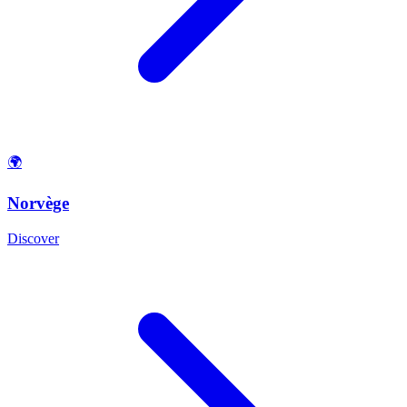
🌍
Norvège
Discover