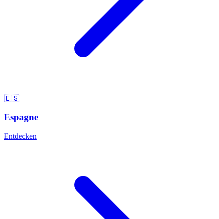
🇪🇸
Espagne
Entdecken