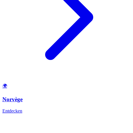
🌍
Norvège
Entdecken