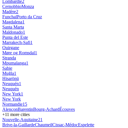
Lombardie
2
Cernobbio
Monza
Madère
2
Funchal
Porto da Cruz
Magdalena
1
Santa Marta
Maldonado
1
Punta del Este
Marrakech-Safi
1
Ouirgane
Møre og Romsdal
1
Stranda
Mpumalanga
1
Sabie
Muğla
1
Hisarönü
Neuquén
1
Neuquén
New York
1
New York
Normandie
15
Alençon
Barentin
Bourg-Achard
Écouves
+
11
more cities
Nouvelle-Aquitaine
21
Brive-la-Gaillarde
Chaumeil
Cissac-Médoc
Espelette