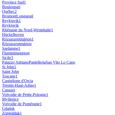
Province Sud
1
Bouloupari
Québec
2
Bromont
Longueuil
Reykjavik
1
Reykjavik
Rhénanie du Nord-Westphalie
1
Hückelhoven
Rózsaszentmárton
1
Rózsaszentmárton
Sardaigne
1
Fluminimaggiore
Sicile
3
Palazzo Adriano
Pantelleria
San Vito Lo Capo
St John
1
Saint John
Toscane
1
Castiglione d'Orcia
Trentin-Haut-Adige
1
Canazei
Voïvodie de Petite-Pologne
1
Myślenice
Voïvodie de Poméranie
1
Gdańsk
Zonguldak
1