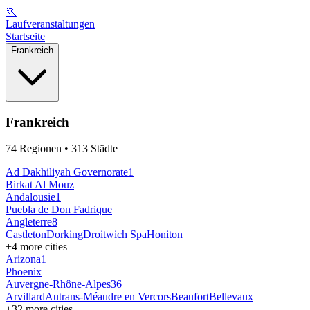
🏃
Laufveranstaltungen
Startseite
Frankreich
Frankreich
74
Regionen
• 313 Städte
Ad Dakhiliyah ‍Governorate
1
Birkat Al Mouz
Andalousie
1
Puebla de Don Fadrique
Angleterre
8
Castleton
Dorking
Droitwich Spa
Honiton
+
4
more cities
Arizona
1
Phoenix
Auvergne-Rhône-Alpes
36
Arvillard
Autrans-Méaudre en Vercors
Beaufort
Bellevaux
+
32
more cities