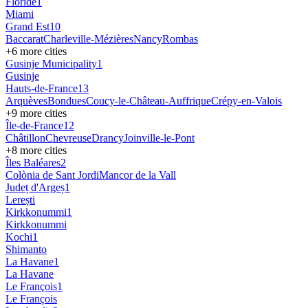
Floride
1
Miami
Grand Est
10
Baccarat
Charleville-Mézières
Nancy
Rombas
+
6
more cities
Gusinje Municipality
1
Gusinje
Hauts-de-France
13
Arquèves
Bondues
Coucy-le-Château-Auffrique
Crépy-en-Valois
+
9
more cities
Île-de-France
12
Châtillon
Chevreuse
Drancy
Joinville-le-Pont
+
8
more cities
Îles Baléares
2
Colònia de Sant Jordi
Mancor de la Vall
Județ d'Argeș
1
Lerești
Kirkkonummi
1
Kirkkonummi
Kochi
1
Shimanto
La Havane
1
La Havane
Le François
1
Le François