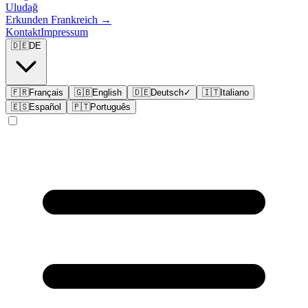
Uludağ
Erkunden
Frankreich
→
Kontakt
Impressum
🇩🇪
DE
🇫🇷
Français
🇬🇧
English
🇩🇪
Deutsch
✓
🇮🇹
Italiano
🇪🇸
Español
🇵🇹
Português