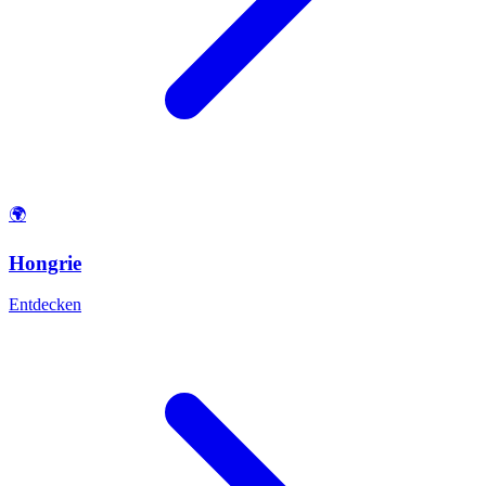
🌍
Hongrie
Entdecken