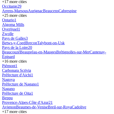
+
17
more cities
Occitanie
29
Arrens-Marsous
Aurignac
Beaucens
Cabrespine
+
25
more cities
Ontario
1
Algoma Mills
Overijssel
1
Zwolle
Pays de Galles
3
Betws-y-Coed
Brecon
Talybont-on-Usk
Pays de la Loire
20
Beaucouzé
Beaupréau-en-Mauges
Brétignolles-sur-Mer
Cantenay-
Épinard
+
16
more cities
Piémont
1
Carbonara Scrivia
Préfecture d'Aichi
1
Nagoya
Préfecture de Nagano
1
Nagano
Préfecture de Oita
1
Beppu
Provence-Alpes-Côte d'Azur
21
Avignon
Beaumes-de-Venise
Breil-sur-Roya
Cadolive
+
17
more cities