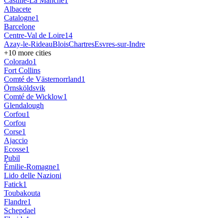
Castille-La Manche
1
Albacete
Catalogne
1
Barcelone
Centre-Val de Loire
14
Azay-le-Rideau
Blois
Chartres
Esvres-sur-Indre
+
10
more cities
Colorado
1
Fort Collins
Comté de Västernorrland
1
Örnsköldsvik
Comté de Wicklow
1
Glendalough
Corfou
1
Corfou
Corse
1
Ajaccio
Ecosse
1
Pubil
Émilie-Romagne
1
Lido delle Nazioni
Fatick
1
Toubakouta
Flandre
1
Schepdael