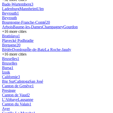
Bade-Wurtemberg
3
Ladenburg
Mannheim
Ulm
Beyrouth
1
Beyrouth
Bourgogne-Franche-Comté
20
Arbois
Baume-les-Dames
Champagney
Gourdon
+
16
more cities
Bratislava
1
Plavecké Podhradie
Bretagne
20
Bédée
Domloup
Île-de-Batz
La Roche-Jaudy
+
16
more cities
Bruxelles
1
Bruxelles
Bursa
1
İznik
Californie
3
Big Sur
Calistoga
San José
Canton de Genève
1
Presinge
Canton de Vaud
2
L'Abbaye
Lausanne
Canton du Valais
1
Ayer