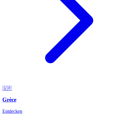
🇬🇷
Grèce
Entdecken