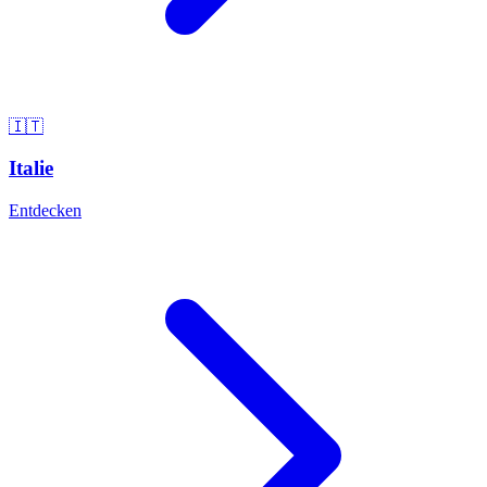
🇮🇹
Italie
Entdecken