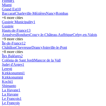
Floride
1
Miami
Grand Est
10
Baccarat
Charleville-Mézières
Nancy
Rombas
+
6
more cities
Gusinje Municipality
1
Gusinje
Hauts-de-France
13
Arquèves
Bondues
Coucy-le-Château-Auffrique
Crépy-en-Valois
+
9
more cities
Île-de-France
12
Châtillon
Chevreuse
Drancy
Joinville-le-Pont
+
8
more cities
Îles Baléares
2
Colònia de Sant Jordi
Mancor de la Vall
Județ d'Argeș
1
Lerești
Kirkkonummi
1
Kirkkonummi
Kochi
1
Shimanto
La Havane
1
La Havane
Le François
1
Le François