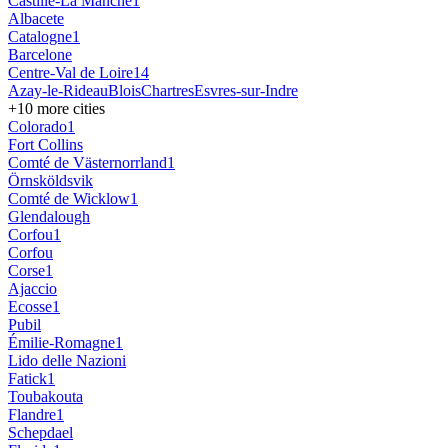
Castille-La Manche
1
Albacete
Catalogne
1
Barcelone
Centre-Val de Loire
14
Azay-le-Rideau
Blois
Chartres
Esvres-sur-Indre
+
10
more cities
Colorado
1
Fort Collins
Comté de Västernorrland
1
Örnsköldsvik
Comté de Wicklow
1
Glendalough
Corfou
1
Corfou
Corse
1
Ajaccio
Ecosse
1
Pubil
Émilie-Romagne
1
Lido delle Nazioni
Fatick
1
Toubakouta
Flandre
1
Schepdael