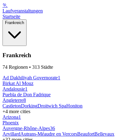
🏃
Laufveranstaltungen
Startseite
Frankreich
Frankreich
74
Regionen
• 313 Städte
Ad Dakhiliyah ‍Governorate
1
Birkat Al Mouz
Andalousie
1
Puebla de Don Fadrique
Angleterre
8
Castleton
Dorking
Droitwich Spa
Honiton
+
4
more cities
Arizona
1
Phoenix
Auvergne-Rhône-Alpes
36
Arvillard
Autrans-Méaudre en Vercors
Beaufort
Bellevaux
+
32
more cities