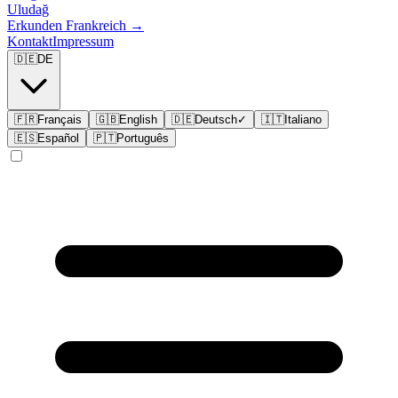
Uludağ
Erkunden
Frankreich
→
Kontakt
Impressum
🇩🇪
DE
🇫🇷
Français
🇬🇧
English
🇩🇪
Deutsch
✓
🇮🇹
Italiano
🇪🇸
Español
🇵🇹
Português