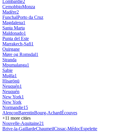
Lombardie
2
Cernobbio
Monza
Madère
2
Funchal
Porto da Cruz
Magdalena
1
Santa Marta
Maldonado
1
Punta del Este
Marrakech-Safi
1
Ouirgane
Møre og Romsdal
1
Stranda
Mpumalanga
1
Sabie
Muğla
1
Hisarönü
Neuquén
1
Neuquén
New York
1
New York
Normandie
15
Alençon
Barentin
Bourg-Achard
Écouves
+
11
more cities
Nouvelle-Aquitaine
21
Brive-la-Gaillarde
Chaumeil
Cissac-Médoc
Espelette