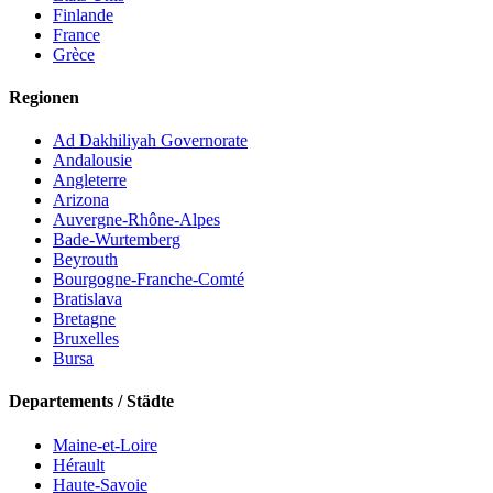
Finlande
France
Grèce
Regionen
Ad Dakhiliyah ‍Governorate
Andalousie
Angleterre
Arizona
Auvergne-Rhône-Alpes
Bade-Wurtemberg
Beyrouth
Bourgogne-Franche-Comté
Bratislava
Bretagne
Bruxelles
Bursa
Departements
/
Städte
Maine-et-Loire
Hérault
Haute-Savoie