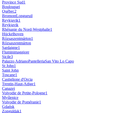
Province Sud
1
Bouloupari
Québec
2
Bromont
Longueuil
Reykjavik
1
Reykjavik
Rhénanie du Nord-Westphalie
1
Hückelhoven
Rózsaszentmárton
1
Rózsaszentmárton
Sardaigne
1
Fluminimaggiore
Sicile
3
Palazzo Adriano
Pantelleria
San Vito Lo Capo
St John
1
Saint John
Toscane
1
Castiglione d'Orcia
Trentin-Haut-Adige
1
Canazei
Voïvodie de Petite-Pologne
1
Myślenice
Voïvodie de Poméranie
1
Gdańsk
Zonguldak
1