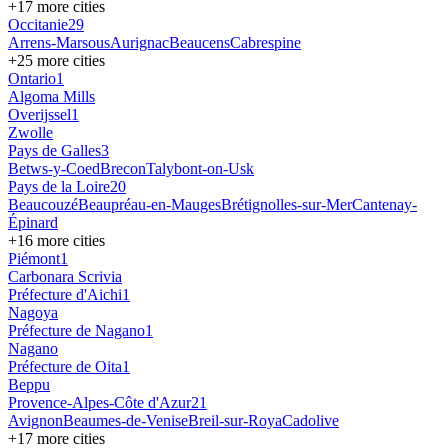
+
17
more cities
Occitanie
29
Arrens-Marsous
Aurignac
Beaucens
Cabrespine
+
25
more cities
Ontario
1
Algoma Mills
Overijssel
1
Zwolle
Pays de Galles
3
Betws-y-Coed
Brecon
Talybont-on-Usk
Pays de la Loire
20
Beaucouzé
Beaupréau-en-Mauges
Brétignolles-sur-Mer
Cantenay-
Épinard
+
16
more cities
Piémont
1
Carbonara Scrivia
Préfecture d'Aichi
1
Nagoya
Préfecture de Nagano
1
Nagano
Préfecture de Oita
1
Beppu
Provence-Alpes-Côte d'Azur
21
Avignon
Beaumes-de-Venise
Breil-sur-Roya
Cadolive
+
17
more cities