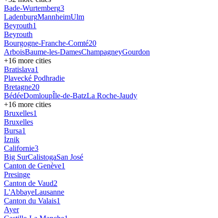
Bade-Wurtemberg
3
Ladenburg
Mannheim
Ulm
Beyrouth
1
Beyrouth
Bourgogne-Franche-Comté
20
Arbois
Baume-les-Dames
Champagney
Gourdon
+
16
more cities
Bratislava
1
Plavecké Podhradie
Bretagne
20
Bédée
Domloup
Île-de-Batz
La Roche-Jaudy
+
16
more cities
Bruxelles
1
Bruxelles
Bursa
1
İznik
Californie
3
Big Sur
Calistoga
San José
Canton de Genève
1
Presinge
Canton de Vaud
2
L'Abbaye
Lausanne
Canton du Valais
1
Ayer