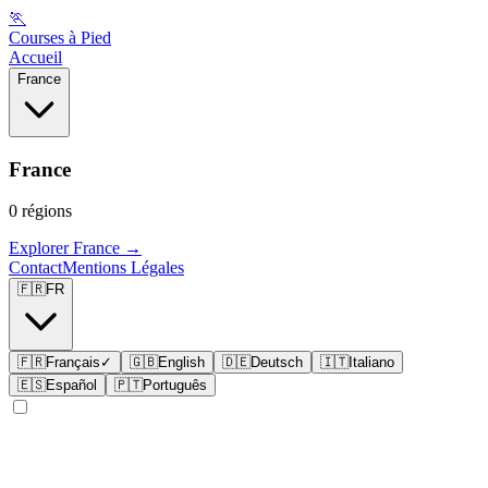
🏃
Courses à Pied
Accueil
France
France
0
régions
Explorer
France
→
Contact
Mentions Légales
🇫🇷
FR
🇫🇷
Français
✓
🇬🇧
English
🇩🇪
Deutsch
🇮🇹
Italiano
🇪🇸
Español
🇵🇹
Português