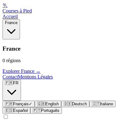
🏃
Courses à Pied
Accueil
France
France
0
régions
Explorer
France
→
Contact
Mentions Légales
🇫🇷
FR
🇫🇷
Français
✓
🇬🇧
English
🇩🇪
Deutsch
🇮🇹
Italiano
🇪🇸
Español
🇵🇹
Português