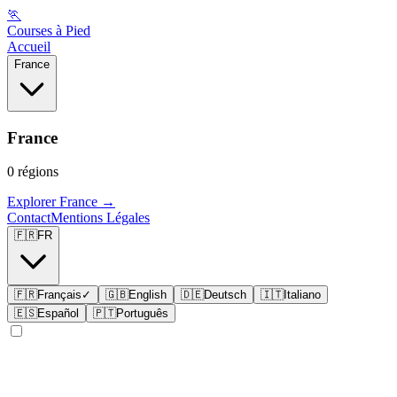
🏃
Courses à Pied
Accueil
France
France
0
régions
Explorer
France
→
Contact
Mentions Légales
🇫🇷
FR
🇫🇷
Français
✓
🇬🇧
English
🇩🇪
Deutsch
🇮🇹
Italiano
🇪🇸
Español
🇵🇹
Português