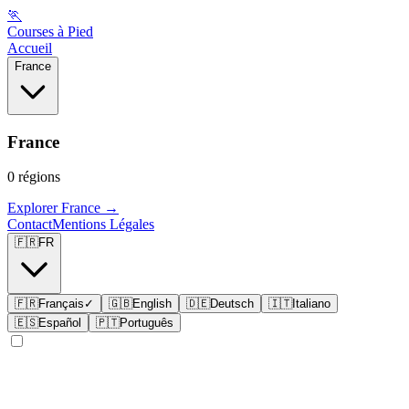
🏃
Courses à Pied
Accueil
France
France
0
régions
Explorer
France
→
Contact
Mentions Légales
🇫🇷
FR
🇫🇷
Français
✓
🇬🇧
English
🇩🇪
Deutsch
🇮🇹
Italiano
🇪🇸
Español
🇵🇹
Português