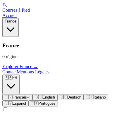
🏃
Courses à Pied
Accueil
France
France
0
régions
Explorer
France
→
Contact
Mentions Légales
🇫🇷
FR
🇫🇷
Français
✓
🇬🇧
English
🇩🇪
Deutsch
🇮🇹
Italiano
🇪🇸
Español
🇵🇹
Português