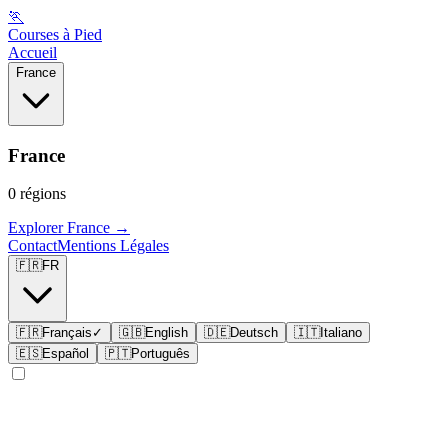
🏃
Courses à Pied
Accueil
France
France
0
régions
Explorer
France
→
Contact
Mentions Légales
🇫🇷
FR
🇫🇷
Français
✓
🇬🇧
English
🇩🇪
Deutsch
🇮🇹
Italiano
🇪🇸
Español
🇵🇹
Português