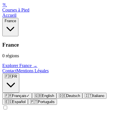
🏃
Courses à Pied
Accueil
France
France
0
régions
Explorer
France
→
Contact
Mentions Légales
🇫🇷
FR
🇫🇷
Français
✓
🇬🇧
English
🇩🇪
Deutsch
🇮🇹
Italiano
🇪🇸
Español
🇵🇹
Português