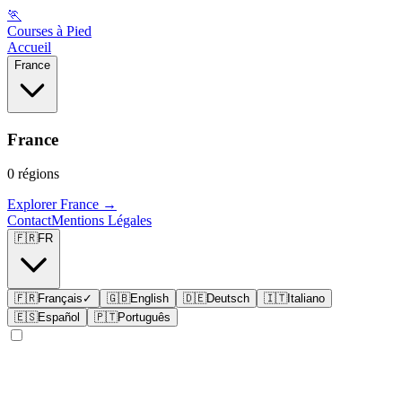
🏃
Courses à Pied
Accueil
France
France
0
régions
Explorer
France
→
Contact
Mentions Légales
🇫🇷
FR
🇫🇷
Français
✓
🇬🇧
English
🇩🇪
Deutsch
🇮🇹
Italiano
🇪🇸
Español
🇵🇹
Português