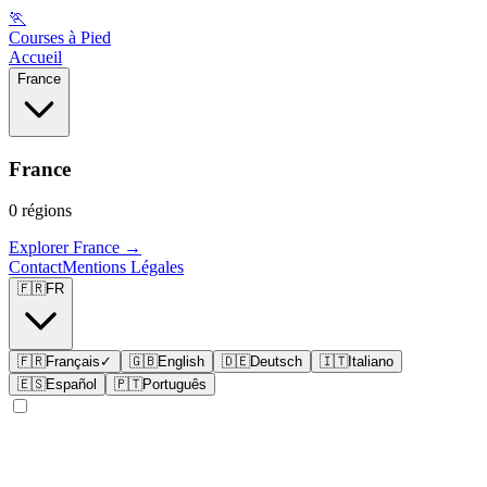
🏃
Courses à Pied
Accueil
France
France
0
régions
Explorer
France
→
Contact
Mentions Légales
🇫🇷
FR
🇫🇷
Français
✓
🇬🇧
English
🇩🇪
Deutsch
🇮🇹
Italiano
🇪🇸
Español
🇵🇹
Português