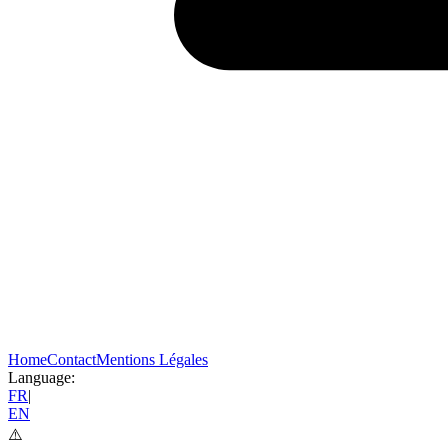
Home
Contact
Mentions Légales
Language:
FR
|
EN
⚠️