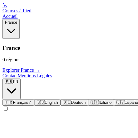
🏃
Courses à Pied
Accueil
France
France
0
régions
Explorer
France
→
Contact
Mentions Légales
🇫🇷
FR
🇫🇷
Français
✓
🇬🇧
English
🇩🇪
Deutsch
🇮🇹
Italiano
🇪🇸
Españo